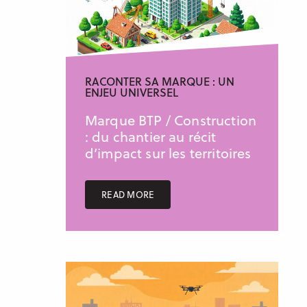
RACONTER SA MARQUE : UN
ENJEU UNIVERSEL
Marque BTP / Construction
: du chantier au récit
d’impact sur les territoires
READ MORE