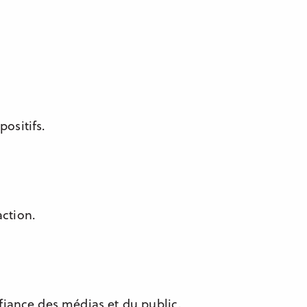
positifs.
action.
fiance des médias et du public.