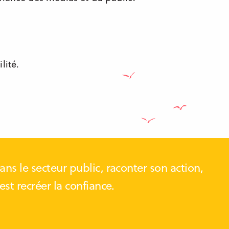
lité.
ans le secteur public, raconter son action,
’est recréer la confiance.