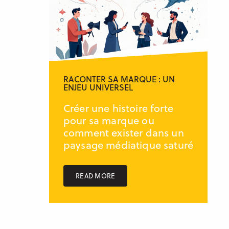
RACONTER SA MARQUE : UN
ENJEU UNIVERSEL
Créer une histoire forte
pour sa marque ou
comment exister dans un
paysage médiatique saturé
READ MORE