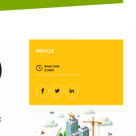
ARTICLE
Read time
2 min
Facebook
Twitter
Linkedin
t