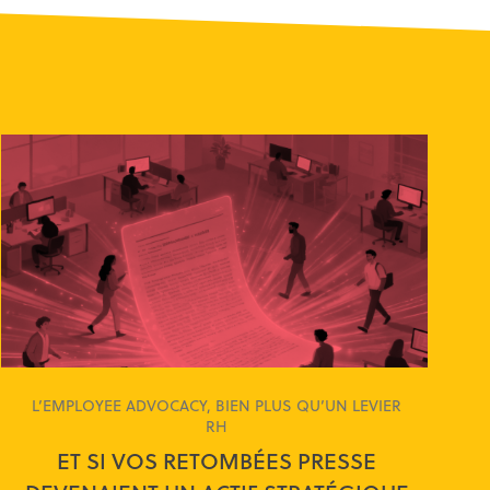
L’EMPLOYEE ADVOCACY, BIEN PLUS QU’UN LEVIER
RH
ET SI VOS RETOMBÉES PRESSE