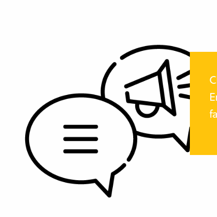
C
E
f