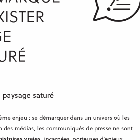
ISTER
GE
URÉ
n paysage saturé
même enjeu : se démarquer dans un univers où les
ion des médias, les communiqués de presse ne sont
histoires vraies
, incarnées, porteuses d’enjeux