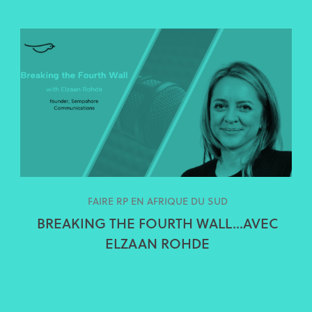
FAIRE RP EN AFRIQUE DU SUD
BREAKING THE FOURTH WALL…AVEC
ELZAAN ROHDE