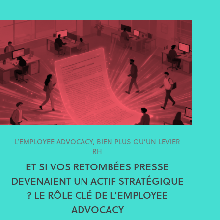
L’EMPLOYEE ADVOCACY, BIEN PLUS QU’UN LEVIER
RH
ET SI VOS RETOMBÉES PRESSE
DEVENAIENT UN ACTIF STRATÉGIQUE
? LE RÔLE CLÉ DE L’EMPLOYEE
ADVOCACY