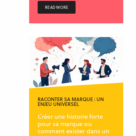
READ MORE
RACONTER SA MARQUE : UN
ENJEU UNIVERSEL
Créer une histoire forte
pour sa marque ou
comment exister dans un