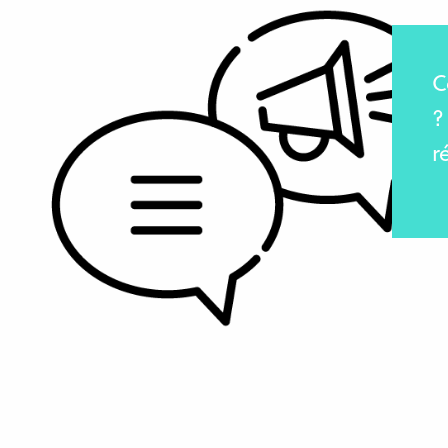
C
?
r