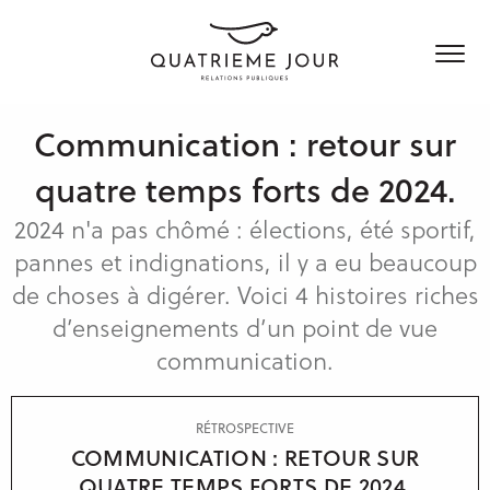
Communication : retour sur
Qui sommes nous
quatre temps forts de 2024.
Services
2024 n'a pas chômé : élections, été sportif,
pannes et indignations, il y a eu beaucoup
Clients & Expertises
Conseil
de choses à digérer. Voici 4 histoires riches
Médias & Influenceurs
d’enseignements d’un point de vue
News & Blog
Technologies & Innovation
Production de contenus
communication.
Industrie
Réseaux sociaux
Nos agences
Secteur public
Communication de crise
RÉTROSPECTIVE
Charte RSE
Paris
COMMUNICATION : RETOUR SUR
RP à l’international
QUATRE TEMPS FORTS DE 2024.
Londres