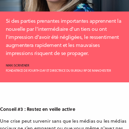
Si des parties prenantes importantes apprennent la
nouvelle par l'intermédiaire d'un tiers ou ont
l'impression d'avoir été négligées, le ressentiment
augmentera rapidement et les mauvaises
impressions risquent de se propager.
NIKKI SCRIVENER
FONDATRICE DE FOURTH DAY ET DIRECTRICE DU BUREAU RP DE MANCHESTER
Conseil #3 : Restez en veille active
Une crise peut survenir sans que les médias ou les médias
sociaux ne s’en emparent ou que vous même n’ayez pas