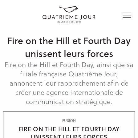
Fire on the Hill et Fourth Day
Qui sommes nous
unissent leurs forces
Services
Fire on the Hill et Fourth Day, ainsi que sa
filiale française Quatrième Jour,
Clients & Expertises
Conseil
annoncent leur rapprochement afin de
Médias & Influenceurs
créer une agence internationale de
News & Blog
Technologies & Innovation
Production de contenus
communication stratégique.
Industrie
Réseaux sociaux
Nos agences
Secteur public
Communication de crise
FUSION
Charte RSE
Paris
FIRE ON THE HILL ET FOURTH DAY
RP à l’international
UNISSENT LEURS FORCES
Londres