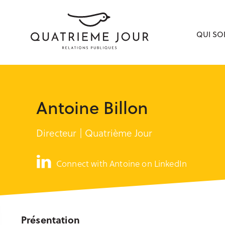
QUI S
Antoine Billon
Directeur | Quatrième Jour
Connect with Antoine on LinkedIn
Présentation