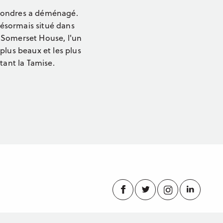
 Londres a déménagé.
ésormais situé dans
 Somerset House, l'un
 plus beaux et les plus
xtant la Tamise.
Facebook
Twitter
Instagram
Linke